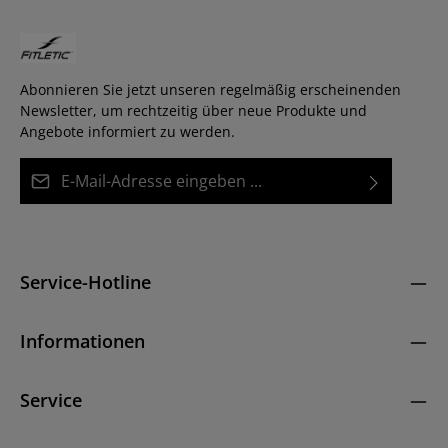
Abonnieren Sie jetzt unseren regelmäßig erscheinenden
Newsletter, um rechtzeitig über neue Produkte und
Angebote informiert zu werden.
E-Mail-Adresse*
Datenschutz
Diese Seite ist durch reCAPTCHA geschützt und es gelten die
Die mit einem Stern (*) markierten Felder sind
Datenschutzrichtlinie
und
Nutzungsbedingungen
.
Ich habe die
Datenschutzbestimmungen
zur
Pflichtfelder.
Kenntnis genommen und die
AGB
gelesen und bin
Service-Hotline
mit ihnen einverstanden.
*
Informationen
Service