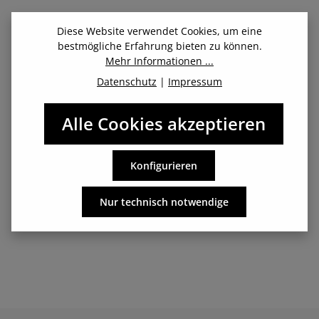
Beschreibung
Diese Website verwendet Cookies, um eine
bestmögliche Erfahrung bieten zu können.
Augen auf für warme Ohren: Endlich ein Stirnband, das
Mehr Informationen ...
tatsächlich auf dem Kopf bleibt und dich durch dein
Datenschutz
|
Impressum
Training begleitet…
Mehr
Alle Cookies akzeptieren
Herstellerangaben: Fitletic Deutschland / 3000watt GmbH -
Konfigurieren
Böttcherstr. 7 - 33609 Bielefeld, Deutschland -
info@fitletic.de - Tel. 0521/329 333 00
Nur technisch notwendige