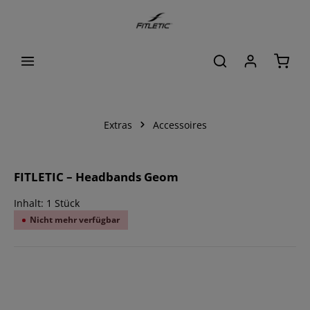
alt springen
Waren
Extras
Accessoires
Bildergalerie überspringen
FITLETIC – Headbands Geom
Inhalt:
1 Stück
Nicht mehr verfügbar