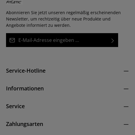
Abonnieren Sie jetzt unseren regelmäßig erscheinenden
Newsletter, um rechtzeitig über neue Produkte und
Angebote informiert zu werden.
E-Mail-Adresse*
Datenschutz
Diese Seite ist durch reCAPTCHA geschützt und es gelten die
Die mit einem Stern (*) markierten Felder sind
Datenschutzrichtlinie
und
Nutzungsbedingungen
.
Ich habe die
Datenschutzbestimmungen
zur
Pflichtfelder.
Kenntnis genommen und die
AGB
gelesen und bin
Service-Hotline
mit ihnen einverstanden.
*
Informationen
Service
Zahlungsarten