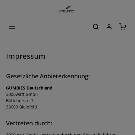
alt springen
Waren
Impressum
Gesetzliche Anbieterkennung:
GUMBIES Deutschland
3000watt GmbH
Böttcherstr. 7
33609 Bielefeld
Vertreten durch:
3000watt GmbH, vertreten durch den Geschäftsführer