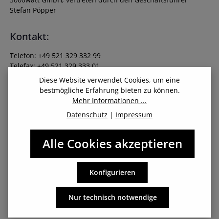
Stefan Pöpper
Kontakt:
Telefon: +49 521 329 332 99
Telefax: +49 521 329 333 01
E-Mail: info@gumbies.de
Diese Website verwendet Cookies, um eine
bestmögliche Erfahrung bieten zu können.
Mehr Informationen ...
Registereintrag:
Datenschutz
|
Impressum
Eintragung im Handelsregister.
Registergericht: Amtsgericht Bielefeld
Alle Cookies akzeptieren
Registernummer: HRB 41780
Umsatzsteuer:
Konfigurieren
Umsatzsteuer-Identifikationsnummer gemäß §27 a
Nur technisch notwendige
Umsatzsteuergesetz: DE284436692