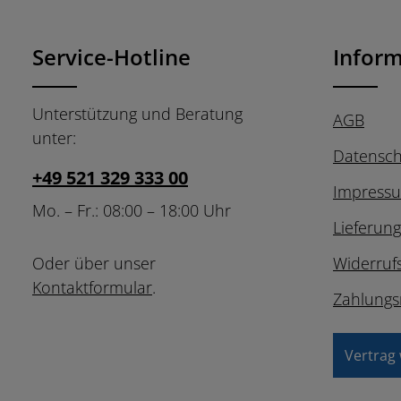
Ich habe die
Datensch
Pflichtfelder.
Kenntnis genommen u
mit ihnen einverstand
Service-Hotline
Infor
Unterstützung und Beratung
AGB
unter:
Datensch
+49 521 329 333 00
Impress
Mo. – Fr.: 08:00 – 18:00 Uhr
Lieferun
Oder über unser
Widerruf
Kontaktformular
.
Zahlungs
Vertrag