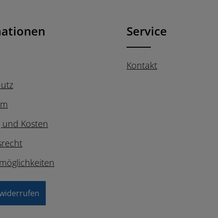
utzbestimmungen
zur
nd die
AGB
gelesen und bin
en.
*
mationen
Service
Kontakt
utz
um
g und Kosten
srecht
möglichkeiten
 widerrufen