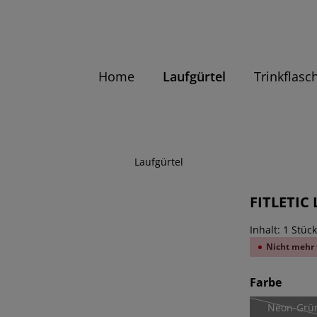
Home
Laufgürtel
Trinkflasc
Laufgürtel
FITLETIC 
Inhalt:
1 Stüc
Nicht mehr 
ausw
Farbe
Neon-Grü
(Diese