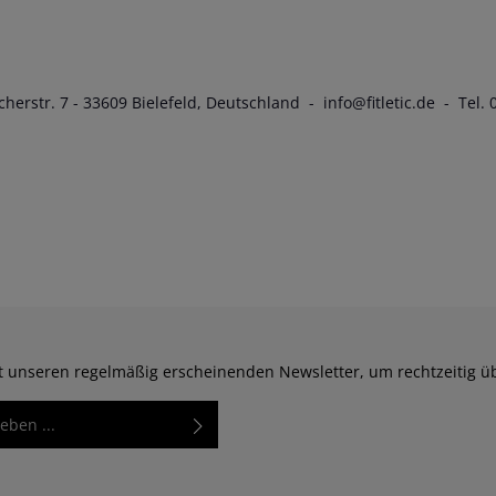
herstr. 7 - 33609 Bielefeld, Deutschland - info@fitletic.de - Tel.
zt unseren regelmäßig erscheinenden Newsletter, um rechtzeitig 
Diese Seite ist durch reCAPTCHA geschützt und es gelten
rkierten Felder sind
Datenschutzrichtlinie
und
Nutzungsbedingungen
.