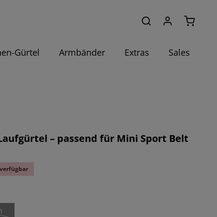
Warenko
hen-Gürtel
Armbänder
Extras
Sales
Laufgürtel – passend für Mini Sport Belt
k
verfügbar
ählen
n
 Option ist zurzeit nicht verfügbar.)