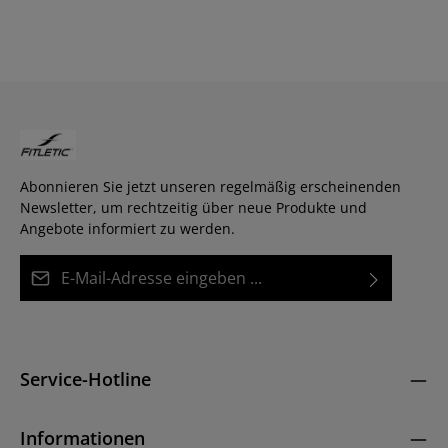
Abonnieren Sie jetzt unseren regelmäßig erscheinenden
Newsletter, um rechtzeitig über neue Produkte und
Angebote informiert zu werden.
E-Mail-Adresse*
Datenschutz
Diese Seite ist durch reCAPTCHA geschützt und es gelten die
Die mit einem Stern (*) markierten Felder sind
Datenschutzrichtlinie
und
Nutzungsbedingungen
.
Ich habe die
Datenschutzbestimmungen
zur
Pflichtfelder.
Kenntnis genommen und die
AGB
gelesen und bin
Service-Hotline
mit ihnen einverstanden.
*
Informationen