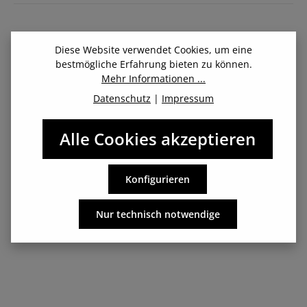
Diese Website verwendet Cookies, um eine
bestmögliche Erfahrung bieten zu können.
Mehr Informationen ...
Beschreibung
Datenschutz
|
Impressum
Der Premium-Laufgürtel – mit praktischer Tasche,
Alle Cookies akzeptieren
wasserfest Der Fitletic passend für Mini Sport Belt Plus,
der große "Bruder…
Mehr
Konfigurieren
Nur technisch notwendige
Herstellerangaben: Fitletic Deutschland / 3000watt GmbH -
Böttcherstr. 7 - 33609 Bielefeld, Deutschland -
info@fitletic.de - Tel. 0521/329 333 00