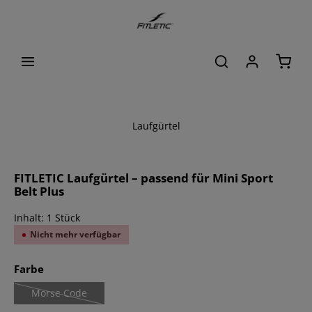
alt springen
Waren
Laufgürtel
Bildergalerie überspringen
FITLETIC Laufgürtel – passend für Mini Sport
Belt Plus
Inhalt:
1 Stück
Nicht mehr verfügbar
auswählen
Farbe
Morse Code
(Diese Option ist zurzeit nicht verfügbar.)