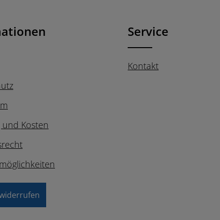
utzbestimmungen
zur
nd die
AGB
gelesen und bin
en.
*
mationen
Service
Kontakt
utz
um
g und Kosten
srecht
möglichkeiten
 widerrufen