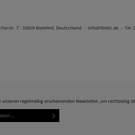
herstr. 7 - 33609 Bielefeld, Deutschland - info@fitletic.de - Tel.
zt unseren regelmäßig erscheinenden Newsletter, um rechtzeitig 
Diese Seite ist durch reCAPTCHA geschützt und es gelten
rkierten Felder sind
Datenschutzrichtlinie
und
Nutzungsbedingungen
.