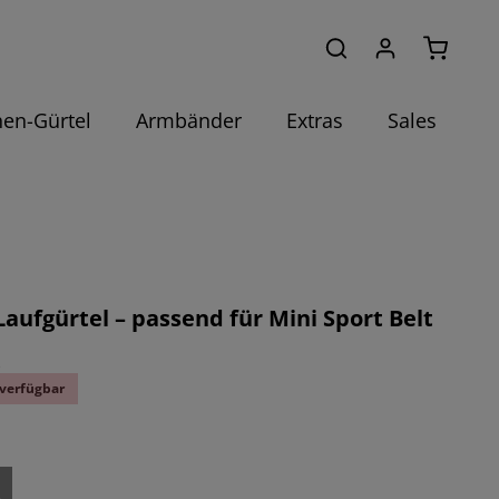
Warenko
hen-Gürtel
Armbänder
Extras
Sales
Laufgürtel – passend für Mini Sport Belt
k
verfügbar
ählen
ption ist zurzeit nicht verfügbar.)