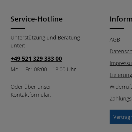
Ich habe die
Datensch
Pflichtfelder.
Kenntnis genommen u
mit ihnen einverstand
Service-Hotline
Infor
Unterstützung und Beratung
AGB
unter:
Datensch
+49 521 329 333 00
Impress
Mo. – Fr.: 08:00 – 18:00 Uhr
Lieferun
Oder über unser
Widerruf
Kontaktformular
.
Zahlungs
Vertrag