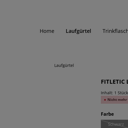
Home
Laufgürtel
Trinkflasc
Laufgürtel
FITLETIC 
Inhalt:
1 Stüc
Nicht mehr 
ausw
Farbe
Schwarz
(Diese O