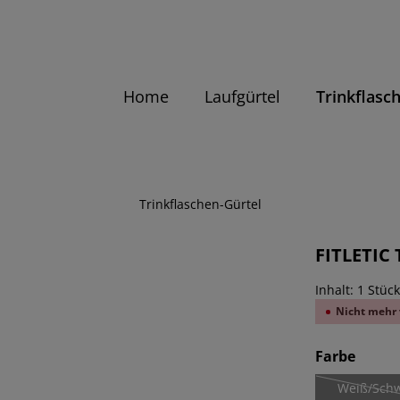
Home
Laufgürtel
Trinkflasc
Trinkflaschen-Gürtel
FITLETIC 
Inhalt:
1 Stüc
Nicht mehr 
ausw
Farbe
Weiß/Sch
(Die