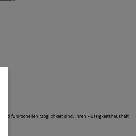
ählen
n ist zurzeit nicht verfügbar.)
 und funktionellen Möglichkeit sind, ihren Flüssigkeitshaushalt