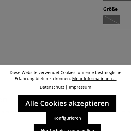
ausw
Größe
L
(Diese Optio
Beschreibung
Diese Website verwendet Cookies, um eine bestmögliche
Erfahrung bieten zu können.
Mehr Informationen ...
Datenschutz
|
Impressum
ren
Alle Cookies akzeptieren
d abenteuerlustige Menschen, die auf der Suche nach einer bequemen
Konfigurieren
Nur technisch notwendige