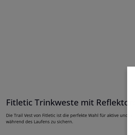
Fitletic Trinkweste mit Reflekto
Die Trail Vest von Fitletic ist die perfekte Wahl für aktive un
während des Laufens zu sichern.