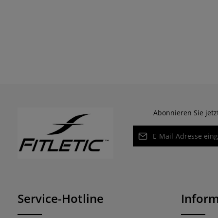
Abonnieren Sie jet
E-Mail-Adresse*
Datenschutz
Die mit einem Stern (*) ma
Ich habe die
Datensch
Pflichtfelder.
Kenntnis genommen u
mit ihnen einverstand
Service-Hotline
Infor