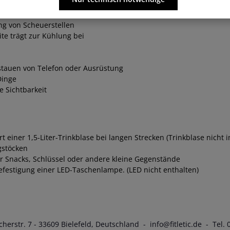
ng von Scheuerstellen
te trägt zur Kühlung bei
stauen von Telefon oder Ausrüstung
Dinge
e Sichtbarkeit
iner 1,5-Liter-Trinkblase bei langen Strecken (Trinkblase nicht 
gstöcken
r Snacks, Schlüssel oder andere kleine Gegenstände
Befestigung einer LED-Taschenlampe. (LED nicht enthalten)
herstr. 7 - 33609 Bielefeld, Deutschland - info@fitletic.de - Tel.