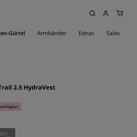
Warenko
hen-Gürtel
Armbänder
Extras
Sales
Trail 2.5 HydraVest
k
verfügbar
ählen
warz
se Option ist zurzeit nicht verfügbar.)