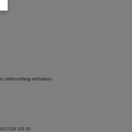
im Lieferumfang enthalten)
 0521/329 333 00