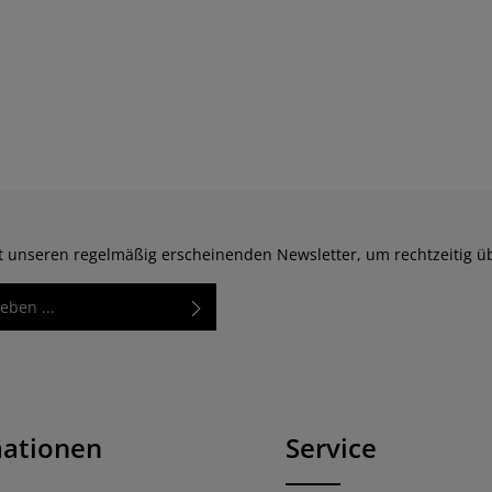
zt unseren regelmäßig erscheinenden Newsletter, um rechtzeitig 
Diese Seite ist durch reCAPTCHA geschützt und es gelten
rkierten Felder sind
Datenschutzrichtlinie
und
Nutzungsbedingungen
.
utzbestimmungen
zur
nd die
AGB
gelesen und bin
en.
*
mationen
Service