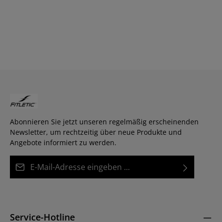
Abonnieren Sie jetzt unseren regelmäßig erscheinenden
Newsletter, um rechtzeitig über neue Produkte und
Angebote informiert zu werden.
E-Mail-Adresse*
Datenschutz
Diese Seite ist durch reCAPTCHA geschützt und es gelten die
Die mit einem Stern (*) markierten Felder sind
Datenschutzrichtlinie
und
Nutzungsbedingungen
.
Ich habe die
Datenschutzbestimmungen
zur
Pflichtfelder.
Kenntnis genommen und die
AGB
gelesen und bin
Service-Hotline