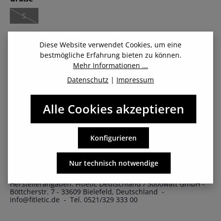
S
(Diese Option ist zurzeit nicht verfügbar.)
Diese Website verwendet Cookies, um eine
bestmögliche Erfahrung bieten zu können.
Mehr Informationen ...
Datenschutz
|
Impressum
Beschreibung
Alle Cookies akzeptieren
Fitletic Trinkweste mit Reflektoren Die Trail Vest von Fitletic
ist die perfekte Wahl für aktive und abenteuerlustige
Konfigurieren
Mensch…
Mehr
Nur technisch notwendige
Herstellerangaben: Fitletic Deutschland / 3000watt GmbH -
Böttcherstr. 7 - 33609 Bielefeld, Deutschland -
info@fitletic.de - Tel. 0521/329 333 00