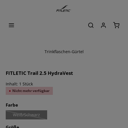
alt springen
Waren
Trinkflaschen-Gürtel
Bildergalerie überspringen
FITLETIC Trail 2.5 HydraVest
Inhalt:
1 Stück
Nicht mehr verfügbar
auswählen
Farbe
Weiß/Schwarz
(Diese Option ist zurzeit nicht verfügbar.)
auswählen
Größe