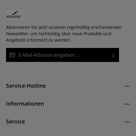
Abonnieren Sie jetzt unseren regelmäßig erscheinenden
Newsletter, um rechtzeitig über neue Produkte und
Angebote informiert zu werden.
E-Mail-Adresse*
Datenschutz
Diese Seite ist durch reCAPTCHA geschützt und es gelten die
Die mit einem Stern (*) markierten Felder sind
Datenschutzrichtlinie
und
Nutzungsbedingungen
.
Ich habe die
Datenschutzbestimmungen
zur
Pflichtfelder.
Kenntnis genommen und die
AGB
gelesen und bin
Service-Hotline
mit ihnen einverstanden.
*
Informationen
Service