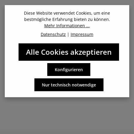
Beschreibung
Diese Website verwendet Cookies, um eine
bestmögliche Erfahrung bieten zu können.
Augen auf für warme Ohren: Endlich ein Stirnband, das
Mehr Informationen ...
tatsächlich auf dem Kopf bleibt und dich durch dein
Datenschutz
|
Impressum
Training begleitet…
Mehr
Alle Cookies akzeptieren
Herstellerangaben: Fitletic Deutschland / 3000watt GmbH -
Konfigurieren
Böttcherstr. 7 - 33609 Bielefeld, Deutschland -
info@fitletic.de - Tel. 0521/329 333 00
Nur technisch notwendige