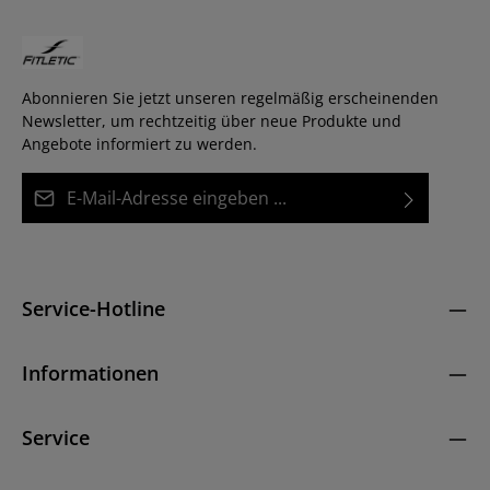
Abonnieren Sie jetzt unseren regelmäßig erscheinenden
Newsletter, um rechtzeitig über neue Produkte und
Angebote informiert zu werden.
E-Mail-Adresse*
Datenschutz
Diese Seite ist durch reCAPTCHA geschützt und es gelten die
Die mit einem Stern (*) markierten Felder sind
Datenschutzrichtlinie
und
Nutzungsbedingungen
.
Ich habe die
Datenschutzbestimmungen
zur
Pflichtfelder.
Kenntnis genommen und die
AGB
gelesen und bin
Service-Hotline
mit ihnen einverstanden.
*
Informationen
Service