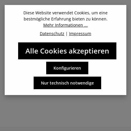
Beschreibung
Diese Website verwendet Cookies, um eine
bestmögliche Erfahrung bieten zu können.
FITLETIC Multi Scarf grün Leichter, atmungsaktiver
Mehr Informationen ...
Multifunktions-Schal und Gesichtsbedeckung zum Laufen,
Datenschutz
|
Impressum
Walken und mehr! T…
Mehr
Alle Cookies akzeptieren
Herstellerangaben: Fitletic Deutschland / 3000watt GmbH -
Konfigurieren
Böttcherstr. 7 - 33609 Bielefeld, Deutschland -
info@fitletic.de - Tel. 0521/329 333 00
Nur technisch notwendige